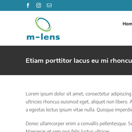
Zum
Facebook
Instagram
E-
Mail
Inhalt
springen
Hom
Etiam porttitor lacus eu mi rhoncu
Lorem ipsum dolor sit amet, consectetur adipiscing
ultricies rhoncus euismod eget, aliquet non libero.
a egestas lectus ipsum vitae nulla. Quisque imperd
Donec ullamcorper enim a convallis pellentesque. Su
Maecenas et sem non felis luctus ultrices.