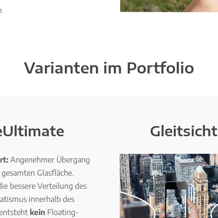
n
Varianten im Portfolio
eUltimate
Gleitsich
t:
Angenehmer Übergang
 gesamten Glasfläche.
ie bessere Verteilung des
atismus innerhalb des
entsteht
kein
Floating-