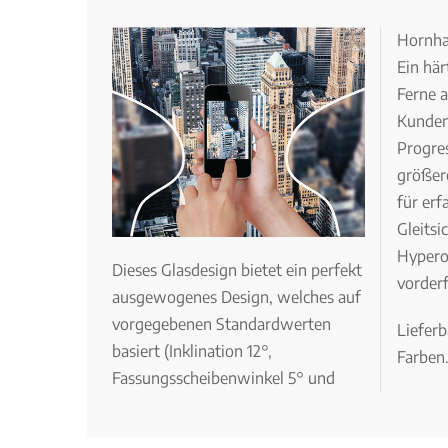
Hornha
Ein hä
Ferne a
Kunden
Progre
größer
für erf
Gleitsi
Hypero
Dieses Glasdesign bietet ein perfekt
vorderf
ausgewogenes Design, welches auf
vorgegebenen Standardwerten
Lieferb
basiert (Inklination 12°,
Farben
Fassungsscheibenwinkel 5° und