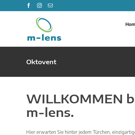
Zum
Facebook
Instagram
E-
Mail
Inhalt
springen
Hom
Oktovent
WILLKOMMEN b
m-lens.
Hier erwarten Sie hinter jedem Türchen, einzigart