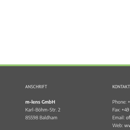
ANSCHRIFT
KONTAKT
m-lens GmbH
Phone:
+
Karl-Böhm-Str. 2
Fax:
+49
85598 Baldham
Email:
o
Web:
ww