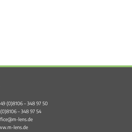
49 (0)8106 – 348 97 50
 (0)8106 – 348 97 54
ffice@m-lens.de
w.m-lens.de